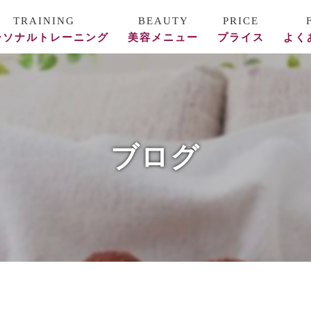
ーソナルトレーニング
美容メニュー
プライス
よく
ース料金
REVI陶肌トリートメント
フォー/アフター
美容鍼
ブログ
頭蓋骨矯正・整体
エステ