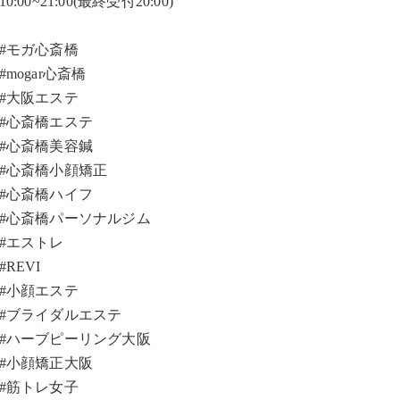
10:00~21:00(最終受付20:00)
#モガ心斎橋
#mogar心斎橋
#大阪エステ
#心斎橋エステ
#心斎橋美容鍼
#心斎橋小顔矯正
#心斎橋ハイフ
#心斎橋パーソナルジム
#エストレ
#REVI
#小顔エステ
#ブライダルエステ
#ハーブピーリング大阪
#小顔矯正大阪
#筋トレ女子