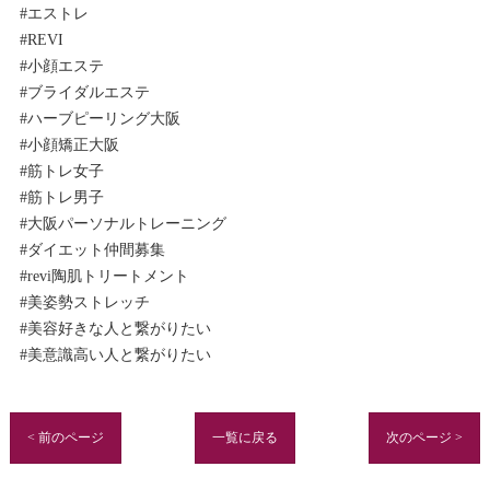
#エストレ
#REVI
#小顔エステ
#ブライダルエステ
#ハーブピーリング大阪
#小顔矯正大阪
#筋トレ女子
#筋トレ男子
#大阪パーソナルトレーニング
#ダイエット仲間募集
#revi陶肌トリートメント
#美姿勢ストレッチ
#美容好きな人と繋がりたい
#美意識高い人と繋がりたい
< 前のページ
一覧に戻る
次のページ >