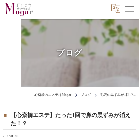
ブログ
心斎橋のエステはMogar
ブログ
毛穴の黒ずみが1回で…
【心斎橋エステ】たった1回で鼻の黒ずみが消え
た！？
2022/01/09