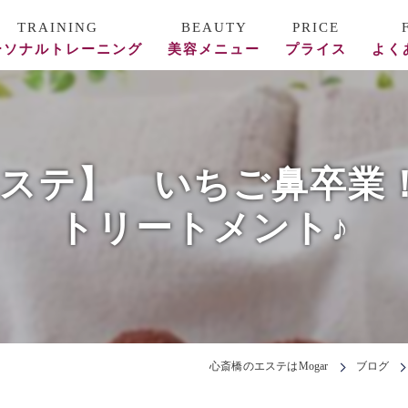
ーソナルトレーニング
美容メニュー
プライス
よく
ース料金
REVI陶肌トリートメント
フォー/アフター
美容鍼
ステ】 いちご鼻卒業！
頭蓋骨矯正・整体
トリートメント♪
エステ
心斎橋のエステはMogar
ブログ