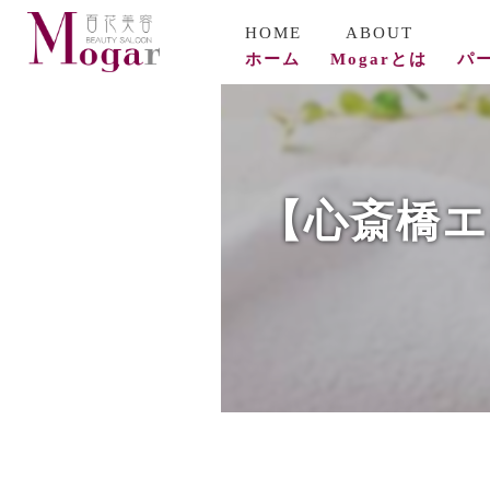
ホーム
Mogarとは
パ
コ
ビ
【心斎橋エ