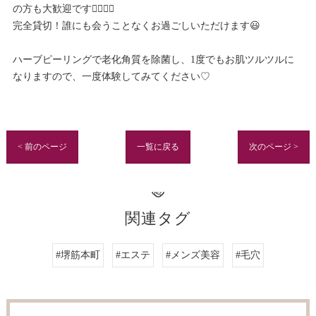
の方も大歓迎です🙋🏻‍♀️✨
完全貸切！誰にも会うことなくお過ごしいただけます😃
ハーブピーリングで老化角質を除菌し、1度でもお肌ツルツルに
なりますので、一度体験してみてください♡
< 前のページ
一覧に戻る
次のページ >
関連タグ
#堺筋本町
#エステ
#メンズ美容
#毛穴