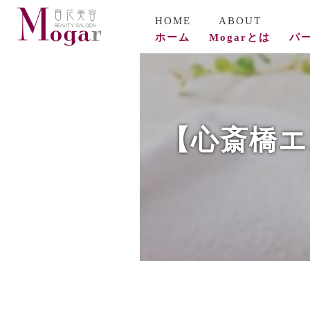
ホーム
Mogarとは
パ
コ
ビ
【心斎橋エ