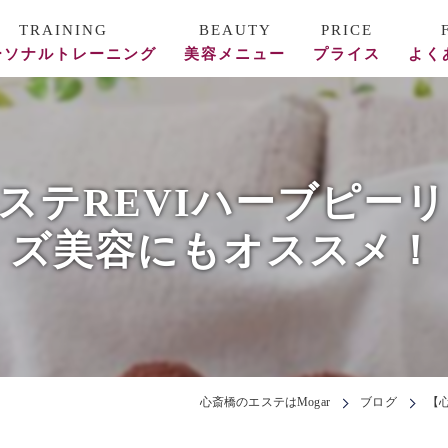
ーソナルトレーニング
美容メニュー
プライス
よく
ース料金
REVI陶肌トリートメント
フォー/アフター
美容鍼
ステREVIハーブピー
頭蓋骨矯正・整体
ズ美容にもオススメ！
エステ
心斎橋のエステはMogar
ブログ
【