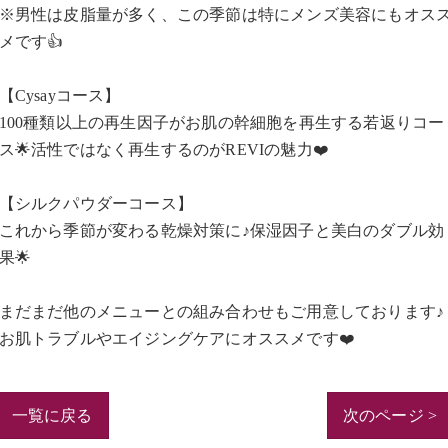
※男性は皮脂量が多く、この季節は特にメンズ美容にもオス
メです👍
【Cysayコース】
100種類以上の再生因子がお肌の幹細胞を再生する若返りコー
ス🌟活性ではなく再生するのがREVIの魅力❤️
【シルクパウダーコース】
これから季節が変わる乾燥対策に♪保湿因子と美白のダブル効
果🌟
まだまだ他のメニューとの組み合わせもご用意しております♪
お肌トラブルやエイジングケアにオススメです❤️
一覧に戻る
次のページ >