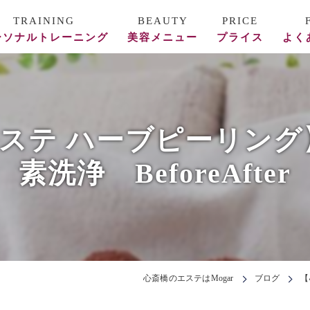
ーソナルトレーニング
美容メニュー
プライス
よく
ース料金
REVI陶肌トリートメント
フォー/アフター
美容鍼
ステ ハーブピーリング
頭蓋骨矯正・整体
素洗浄 BeforeAfter
エステ
心斎橋のエステはMogar
ブログ
【