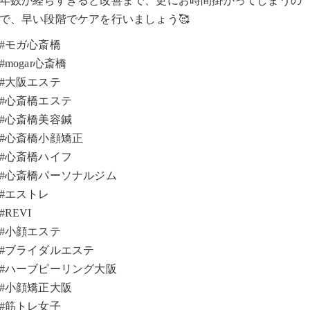
年数が経ちすぎると改善まで、更にお時間掛かってしまうの
で、早い段階でケアを行いましょう🥰
#モガ心斎橋
#mogar心斎橋
#大阪エステ
#心斎橋エステ
#心斎橋美容鍼
#心斎橋小顔矯正
#心斎橋ハイフ
#心斎橋パーソナルジム
#エストレ
#REVI
#小顔エステ
#ブライダルエステ
#ハーブピーリング大阪
#小顔矯正大阪
#筋トレ女子