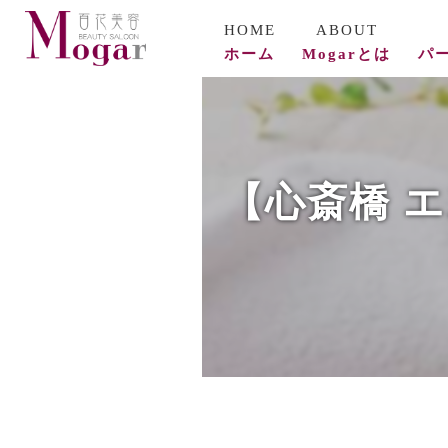
ホーム
Mogarとは
パ
コ
ビ
【心斎橋 エ