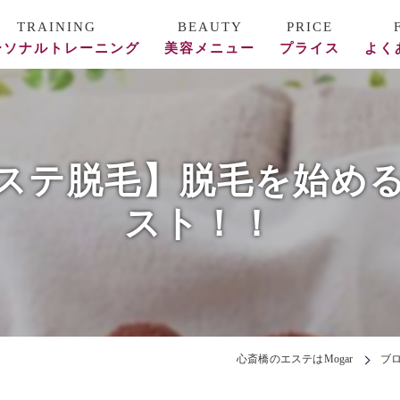
ーソナルトレーニング
美容メニュー
プライス
よく
ース料金
REVI陶肌トリートメント
フォー/アフター
美容鍼
ステ脱毛】脱毛を始め
頭蓋骨矯正・整体
スト！！
エステ
心斎橋のエステはMogar
ブ