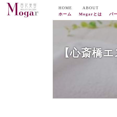
ホーム
Mogarとは
パ
コ
ビ
【心斎橋エ