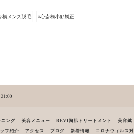
斎橋メンズ脱毛
#心斎橋小顔矯正
21:00
ーニング
美容メニュー
REVI陶肌トリートメント
美容鍼
ッフ紹介
アクセス
ブログ
新着情報
コロナウィルス対