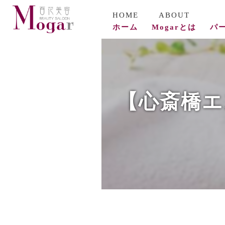
ホーム
Mogarとは
パ
コ
ビ
【心斎橋エ