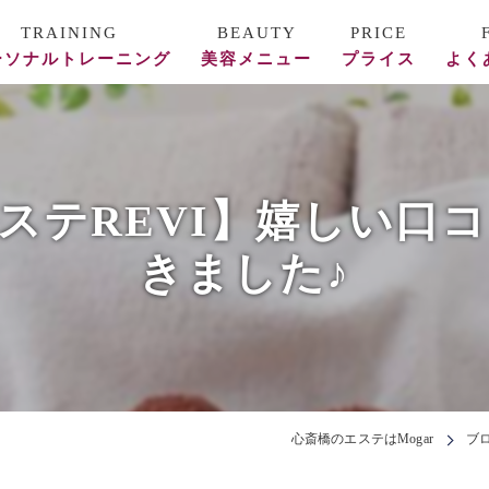
ーソナルトレーニング
美容メニュー
プライス
よく
ース料金
REVI陶肌トリートメント
フォー/アフター
美容鍼
ステREVI】嬉しい口
頭蓋骨矯正・整体
きました♪
エステ
心斎橋のエステはMogar
ブ