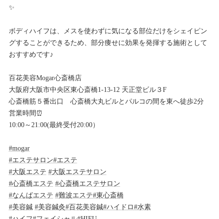
✨
ボディハイフは、メスを使わずに気になる部位だけをシェイピン
グすることができるため、部分痩せに効果を発揮する施術として
おすすめです♪
百花美容Mogar心斎橋店
大阪府大阪市中央区東心斎橋1-13-12 天正堂ビル３F
心斎橋筋５番出口 心斎橋大丸ビルとパルコの間を東へ徒歩2分
営業時間⏰
10:00～21:00(最終受付20:00）
#mogar
#エステサロン
#エステ
#大阪エステ
#大阪エステサロン
#心斎橋エステ
#心斎橋エステサロン
#なんばエステ
#難波エステ
#東心斎橋
#美容鍼
#美容鍼灸
#百花美容鍼
#ハイドロ
#水素
#ハイフ
#フェイシャル
#HIFU