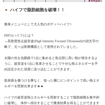
ハイフで脂肪細胞を破壊！！
痩身メニューとして大人気のボディーハイフ✨
HIFU(ハイフ)とは？
→高密度焦点超音波(High Intensity Focused Ultrasound)の頭文字の
略で、元々は医療機器として使用されていました。
太陽の光を虫眼鏡で1点に集めると焦点部に高い熱が発生するよ
うに、超音波を1点に焦束させることで十分な熱エネルギーを予
め設定された深度に送り込むことができます。
肌表面を傷つける事なく、狙った層にピンポイントで高い熱エネ
ルギーを照射出来ます🔥🔥
ハイフの超音波熱エネルギーを照射することで脂肪細胞を集中的
に破壊し、体外へ排出することで痩身効果を得ることができます