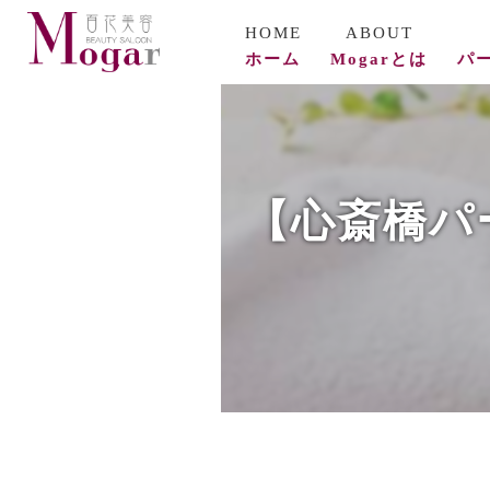
ホーム
Mogarとは
パ
コ
ビ
【心斎橋パ