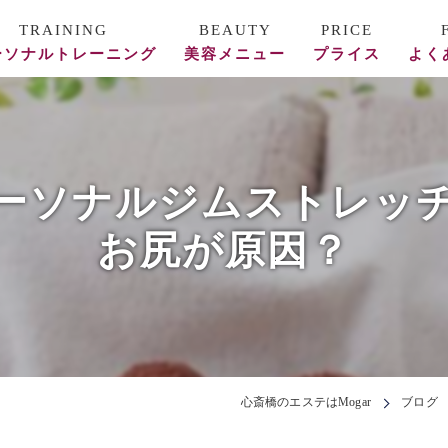
ーソナルトレーニング
美容メニュー
プライス
よく
ース料金
REVI陶肌トリートメント
フォー/アフター
美容鍼
ーソナルジムストレッ
頭蓋骨矯正・整体
お尻が原因？
エステ
心斎橋のエステはMogar
ブログ