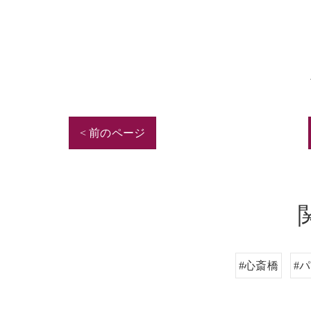
< 前のページ
#心斎橋
#