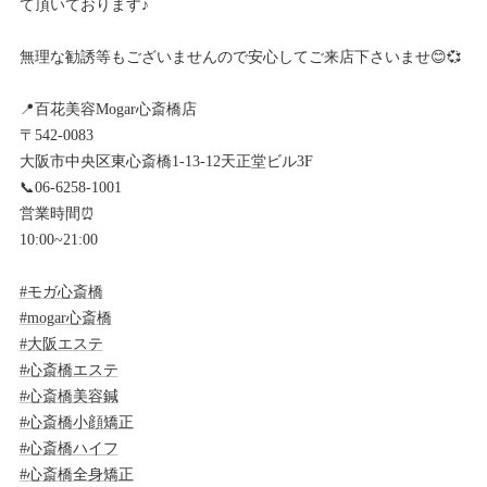
て頂いております♪
無理な勧誘等もございませんので安心してご来店下さいませ😊💞
📍百花美容Mogar心斎橋店
〒542-0083
大阪市中央区東心斎橋1-13-12天正堂ビル3F
📞06-6258-1001
営業時間⏰
10:00~21:00
#モガ心斎橋
#mogar心斎橋
#大阪エステ
#心斎橋エステ
#心斎橋美容鍼
#心斎橋小顔矯正
#心斎橋ハイフ
#心斎橋全身矯正