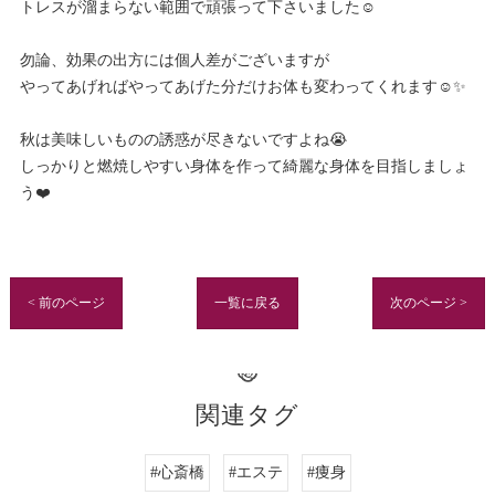
トレスが溜まらない範囲で頑張って下さいました☺️
勿論、効果の出方には個人差がございますが
やってあげればやってあげた分だけお体も変わってくれます☺️✨
秋は美味しいものの誘惑が尽きないですよね😭
しっかりと燃焼しやすい身体を作って綺麗な身体を目指しましょ
う❤️
< 前のページ
一覧に戻る
次のページ >
関連タグ
#心斎橋
#エステ
#痩身