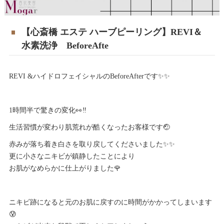
【心斎橋 エステ ハーブピーリング】REVI＆
水素洗浄 BeforeAfte
REVI &ハイドロフェイシャルのBeforeAfterです✨✨
1時間半で驚きの変化👀‼️
生活習慣が変わり肌荒れが酷くなったお客様です🤕
赤みが落ち着き白さを取り戻してくださいました✨✨
更に小さなニキビが鎮静したことにより
お肌がなめらかに仕上がりました🌹
ニキビ跡になると元のお肌に戻すのに時間がかかってしまいます
😰