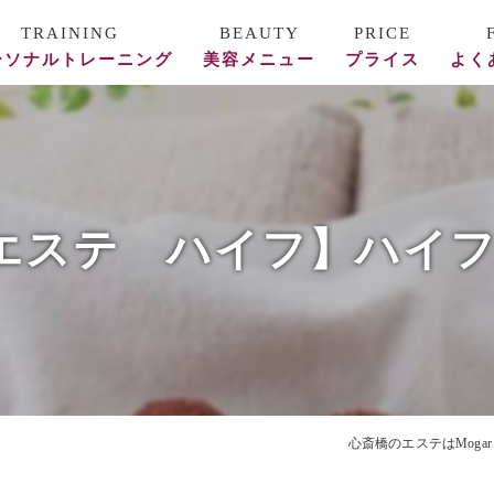
ーソナルトレーニング
美容メニュー
プライス
よく
ース料金
REVI陶肌トリートメント
フォー/アフター
美容鍼
ステ ハイフ】ハイフBefo
頭蓋骨矯正・整体
エステ
心斎橋のエステはMogar