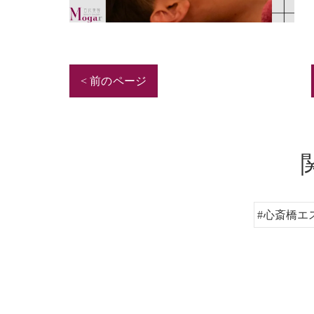
< 前のページ
#心斎橋エ