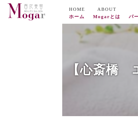
ホーム
Mogarとは
パ
コ
ビ
【心斎橋 エ