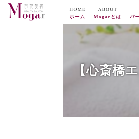
ホーム
Mogarとは
パ
コ
ビ
【心斎橋エ