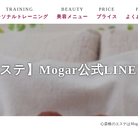
ーソナルトレーニング
美容メニュー
プライス
よく
ース料金
REVI陶肌トリートメント
フォー/アフター
美容鍼
ステ】Mogar公式LIN
頭蓋骨矯正・整体
エステ
心斎橋のエステはMoga