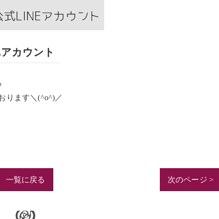
NEアカウント
♪
ります＼(^o^)／
一覧に戻る
次のページ >