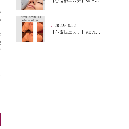
【心斎橋エステ】SMAS筋膜とは？
廃

2022/06/22
【心斎橋エステ】REVI＆水素BeforeAfter
能
状
プ
し