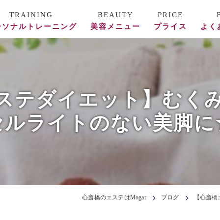
ーソナルトレーニング
美容メニュー
プライス
よく
ース料金
REVI陶肌トリートメント
フォー/アフター
美容鍼
ステダイエット】むく
頭蓋骨矯正・整体
セルライトのない美脚に
エステ
心斎橋のエステはMogar
ブログ
【心斎橋