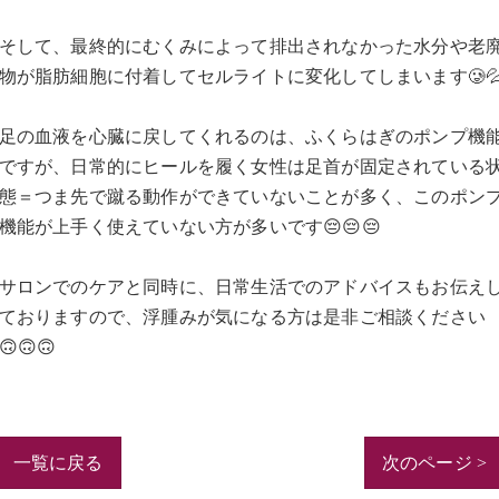
そして、最終的にむくみによって排出されなかった水分や老
物が脂肪細胞に付着してセルライトに変化してしまいます🥲
足の血液を心臓に戻してくれるのは、ふくらはぎのポンプ機
ですが、日常的にヒールを履く女性は足首が固定されている
態＝つま先で蹴る動作ができていないことが多く、このポン
機能が上手く使えていない方が多いです😔😔😔
サロンでのケアと同時に、日常生活でのアドバイスもお伝え
ておりますので、浮腫みが気になる方は是非ご相談ください
🙃🙃🙃
一覧に戻る
次のページ >