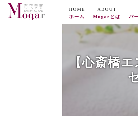
ホーム
Mogarとは
パ
コ
ビ
【心斎橋エ