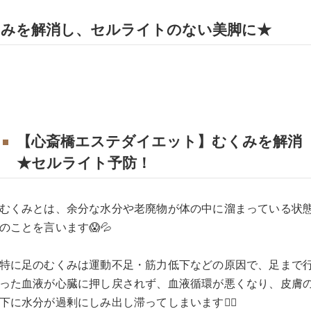
くみを解消し、セルライトのない美脚に★
【心斎橋エステダイエット】むくみを解消
★セルライト予防！
むくみとは、余分な水分や老廃物が体の中に溜まっている状
のことを言います😱💦
特に足のむくみは運動不足・筋力低下などの原因で、足まで
った血液が心臓に押し戻されず、血液循環が悪くなり、皮膚
下に水分が過剰にしみ出し滞ってしまいます😵‍💫