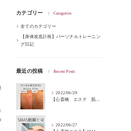
カテゴリー
Categories
全てのカテゴリー
【身体改造計画】パーソナルトレーニン
グ日記
最近の投稿
Recent Posts
態
2022/06/29
【心斎橋 エステ 肌質改善】REVI＆ハイドロフェイシャルBeforeAfter
行
の
2022/06/27