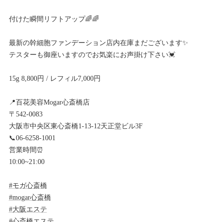
付けた瞬間リフトアップ🌈🌈
最新の幹細胞ファンデーション店内在庫まだございます✨
テスターも御座いますのでお気楽にお声掛け下さい💓
15g 8,800円 / レフィル7,000円
📍百花美容Mogar心斎橋店
〒542-0083
大阪市中央区東心斎橋1-13-12天正堂ビル3F
📞06-6258-1001
営業時間⏰
10:00~21:00
#モガ心斎橋
#mogar心斎橋
#大阪エステ
#心斎橋エステ