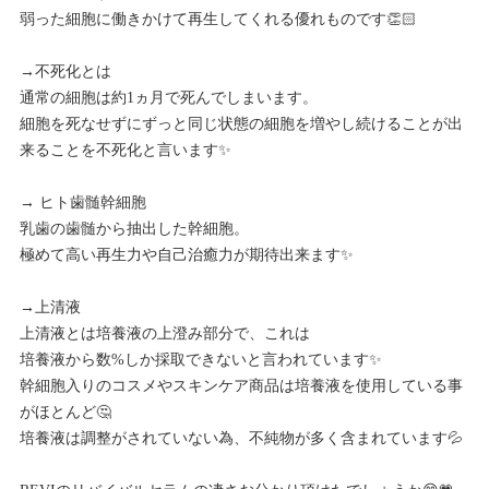
弱った細胞に働きかけて再生してくれる優れものです👏🏻
→不死化とは
通常の細胞は約1ヵ月で死んでしまいます。
細胞を死なせずにずっと同じ状態の細胞を増やし続けることが出
来ることを不死化と言います✨
→ ヒト歯髄幹細胞
乳歯の歯髄から抽出した幹細胞。
極めて高い再生力や自己治癒力が期待出来ます✨
→上清液
上清液とは培養液の上澄み部分で、これは
培養液から数%しか採取できないと言われています✨
幹細胞入りのコスメやスキンケア商品は培養液を使用している事
がほとんど🤔
培養液は調整がされていない為、不純物が多く含まれています💦