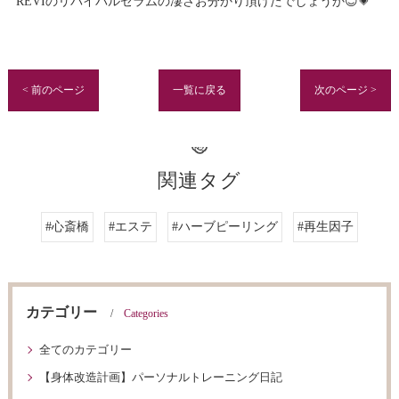
REVIのリバイバルセラムの凄さお分かり頂けたでしょうか😊💗
< 前のページ
一覧に戻る
次のページ >
関連タグ
#心斎橋
#エステ
#ハーブピーリング
#再生因子
カテゴリー
Categories
全てのカテゴリー
【身体改造計画】パーソナルトレーニング日記