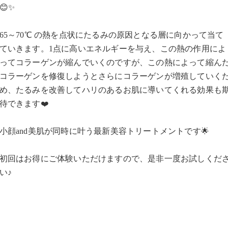
😊✨
65～70℃ の熱を点状にたるみの原因となる層に向かって当て
ていきます。1点に高いエネルギーを与え、この熱の作用によ
ってコラーゲンが縮んでいくのですが、この熱によって縮ん
コラーゲンを修復しようとさらにコラーゲンが増殖していく
め、たるみを改善してハリのあるお肌に導いてくれる効果も
待できます❤️
小顔and美肌が同時に叶う最新美容トリートメントです🌟
初回はお得にご体験いただけますので、是非一度お試しくだ
い♪