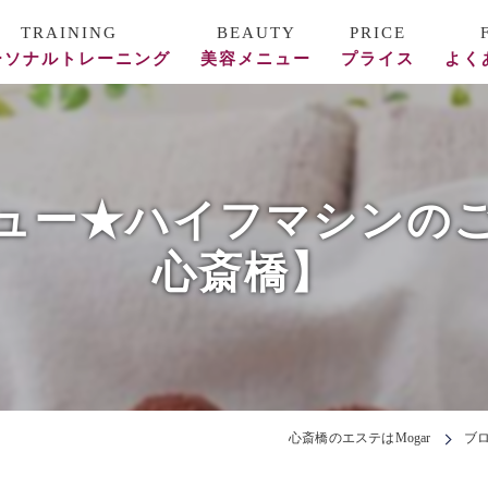
ーソナルトレーニング
美容メニュー
プライス
よく
ース料金
REVI陶肌トリートメント
フォー/アフター
美容鍼
ュー★ハイフマシンの
頭蓋骨矯正・整体
心斎橋】
エステ
心斎橋のエステはMogar
ブ