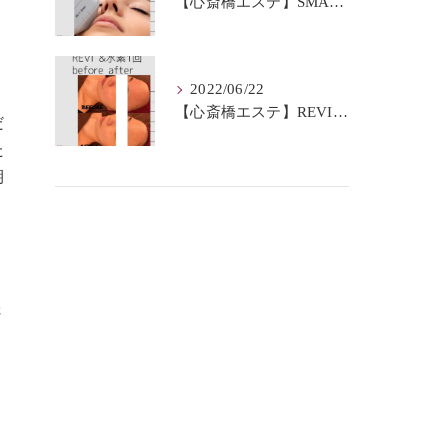
【心斎橋エステ】SMAS筋膜とは？
2022/06/22
【心斎橋エステ】REVI＆水素BeforeAfter
だ
た
期
さ